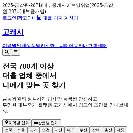
2025-금감원-2871(대부중개사이트영위업)
2025-금감
원-2871(대부중개업)
로그인
|
광고안내
대출 이자 계산기
고캐시
지역별업체
상품별업체
커뮤니티
이용안내
고객센터
전국 700개 이상
대출 업체 중에서
나에게 맞는 곳
찾기
금융위원회 정식허가 업체만 등록된 안전하고
투명한 대부중개 플랫폼
고캐시
에서 최고의 조건을 만나보세
요.
지역별 업체
상품별 업체
전국
서울
경기
인천
대전
대구
부산
광주
울산
세종